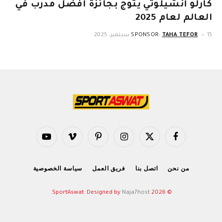
كارلو أنشيلوتي يتوج بجائزة أفضل مدرب في
العالم لعام 2025
15 سبتمبر، 2025
TAHA TEFOR
SPONSOR:
فيسبوك
X
الانستغرام
بينتيريست
فيميو
يوتيوب
(Twitter)
من نحن
اتصل بنا
فريق العمل
سياسة الخصوصية
.
Naja7host
© 2026 SportAswat. Designed by