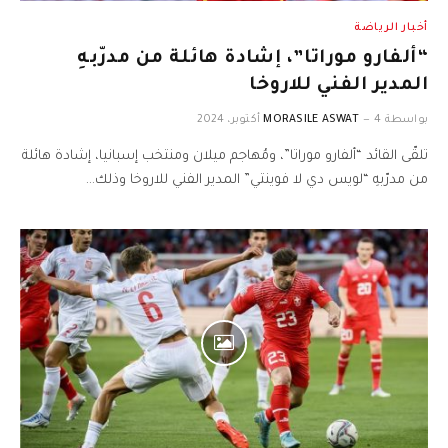
أخبار الرياضة
“ألفارو موراتا”، إشادة هائلة من مدرّبهِ
المدير الفني للاروخا
بواسطة
4 أكتوبر، 2024
MORASILE ASWAT
تلقّى القائد “ألفارو موراتا”، ومُهاجم ميلان ومنتخب إسبانيا، إشادة هائلة
من مدرّبهِ “لويس دي لا فوينتي” المدير الفني للاروخا وذلك…