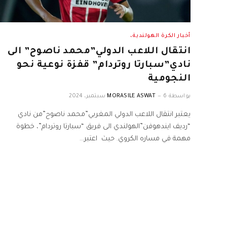
أخبار الكرة الهولندية،
انتقال اللاعب الدولي”محمد ناصوح” الى
نادي”سبارتا روتردام” قفزة نوعية نحو
النجومية
بواسطة
6 سبتمبر، 2024
MORASILE ASWAT
يعتبر انتقال اللاعب الدولي المغربي”محمد ناصوح”من نادي
“رديف ايندهوفن”الهولندي الى فريق “سبارتا روتردام”، خطوة
مهمة في مساره الكروي. حيث اعتبر…