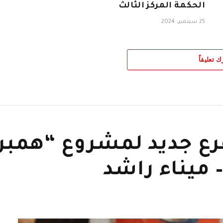
الحكمة المركز الثالث
25 سبتمبر، 2024
ك تعليقاً
رع جديد لمشروع “همبر
– ميناء راشد