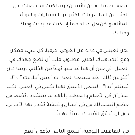
لنصف حياتنا، ونحن بائسين؟ ربما كنت قد حصلت على
الكثير من المال، ونلت الكثير من الامتيازات والفوائد
الهائلة، ولكن هل هذا مهماً إذا كنت قد بددت وقتك
وحياتك.
نحن نعيش في عالم من الفرص. حرفيا، كل شيء ممكن.
ومع ذلك، هناك تحذير. مطلوب منك أن تضع جهدك في
العمل. في حين أن هذا قد يبدو نوعاً من الظلم، وربما كان
أكثر من ذلك. لقد سمعنا العبارات “عش أحلامك” و “لا
تستلم أبدا”. المعنى الأعمق لهذا يكمن في العمل. لكننا
نحذر أن كل الأحلام والخطط والأهداف ستتبدد وتضيع في
خضم انشغالك في في أعمال وظيفية تخدم بها الآخرين،
دون أن تحقق لنفسك شيئاً مهماً.
في التفاعلات اليومية، أسمع الناس يدّعون أنهم