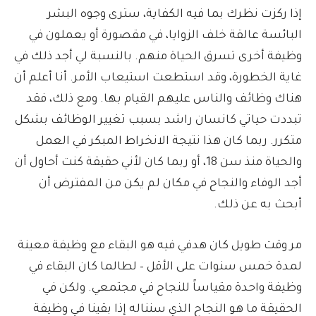
إذا ركزت نظرك بما فيه الكفاية، سترى وجوه البشر
البائسة عالقة خلف الزوايا، في مقصورة أو يعملون في
وظيفة أخرى تسرق الحياة منهم. بالنسبة لي أجد ذلك في
غاية الخطورة، وقد استطعت استيعاب الأمر. أنا أعلم أن
هناك وظائف والناس عليهم القيام بها. ومع ذلك، فقد
تبددت حياتي كانسان راشد بسبب تغيير الوظائف بشكل
متكرر. ربما كان هذا نتيجة الانخراط المبكر في العمل
والحياة منذ سن 18، أو ربما كان لأني حقيقة كنت أحاول أن
أجد الوفاء والنجاح في مكان لم يكن من المفترض أن
أبحث به عن ذلك.
مر وقت طويل كان هدفي فيه هو البقاء مع وظيفة معينة
لمدة خمس سنوات على الأقل – لطالما كان البقاء في
وظيفة واحدة مقياساً للنجاح في مجتمعي. ولكن في
الحقيقة ما هو النجاح الذي سنناله إذا بقينا في وظيفة