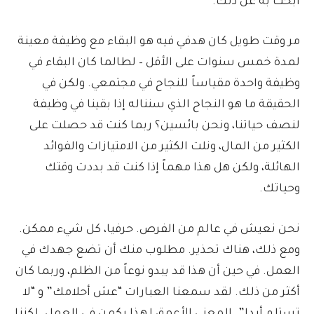
أبحث به عن ذلك.
مر وقت طويل كان هدفي فيه هو البقاء مع وظيفة معينة
لمدة خمس سنوات على الأقل – لطالما كان البقاء في
وظيفة واحدة مقياساً للنجاح في مجتمعي. ولكن في
الحقيقة ما هو النجاح الذي سنناله إذا بقينا في وظيفة
لنصف حياتنا، ونحن بائسين؟ ربما كنت قد حصلت على
الكثير من المال، ونلت الكثير من الامتيازات والفوائد
الهائلة، ولكن هل هذا مهماً إذا كنت قد بددت وقتك
وحياتك.
نحن نعيش في عالم من الفرص. حرفيا، كل شيء ممكن.
ومع ذلك، هناك تحذير. مطلوب منك أن تضع جهدك في
العمل. في حين أن هذا قد يبدو نوعاً من الظلم، وربما كان
أكثر من ذلك. لقد سمعنا العبارات “عش أحلامك” و “لا