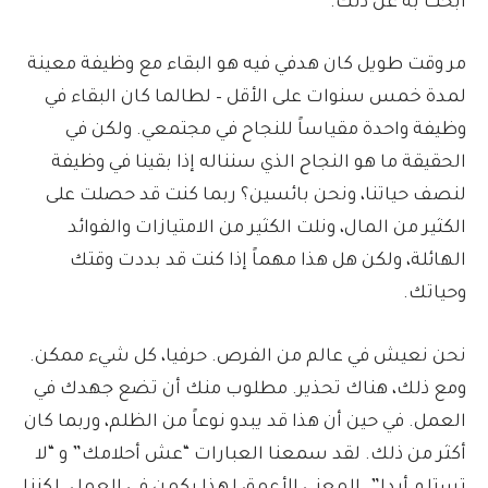
أبحث به عن ذلك.
مر وقت طويل كان هدفي فيه هو البقاء مع وظيفة معينة
لمدة خمس سنوات على الأقل – لطالما كان البقاء في
وظيفة واحدة مقياساً للنجاح في مجتمعي. ولكن في
الحقيقة ما هو النجاح الذي سنناله إذا بقينا في وظيفة
لنصف حياتنا، ونحن بائسين؟ ربما كنت قد حصلت على
الكثير من المال، ونلت الكثير من الامتيازات والفوائد
الهائلة، ولكن هل هذا مهماً إذا كنت قد بددت وقتك
وحياتك.
نحن نعيش في عالم من الفرص. حرفيا، كل شيء ممكن.
ومع ذلك، هناك تحذير. مطلوب منك أن تضع جهدك في
العمل. في حين أن هذا قد يبدو نوعاً من الظلم، وربما كان
أكثر من ذلك. لقد سمعنا العبارات “عش أحلامك” و “لا