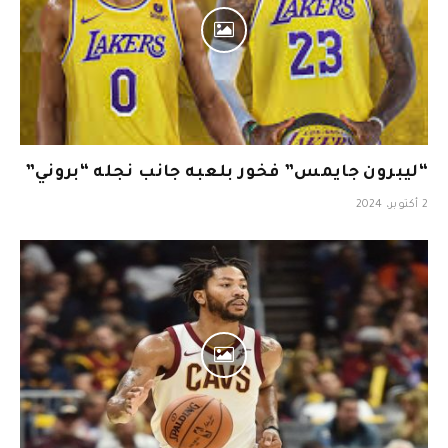
“ليبرون جايمس” فخور بلعبه جانب نجله “بروني”
2 أكتوبر، 2024