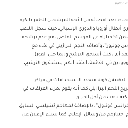
Ballon d
إحباط بعد اقصائه من لائحة المرشحين للظفر بالكرة
ري أبطال أوروبا والدوري الإسباني، حيث سجل اللاعب
البالغ من العمر 23 عاماً 17 هدفًا وصنع تسعة ضمن 51 مباراة في الموسم الماضي، مع عدم ترشحه
 جونيور”، وأضاف النجم البرازيلي في لقاء مع
د أنني كنت أستحق الترشح وربما حتى الفوز).
لموجودين في القائمة، أعتقد أنهم يستحقون الترشح،
لذهبيةن كونه متعدد الاستخدامات في مراكز
 النجم البرازيلي كما أنه يقوم بملء الفراغات في
 لكنه يلعب من أجل الفريق.
 “فرانس فوتبول”، بالإضافة لمهاجم تشيلسي السابق
م اختيارهم من وسائل الإعلام، كما سيتم الإعلان عن