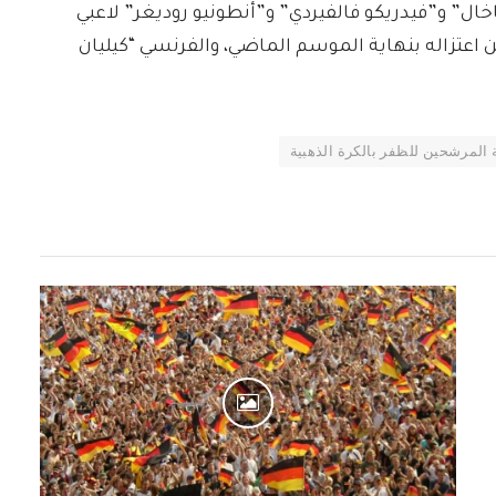
فاخال” و”فيدريكو فالفيردي” و”أنطونيو روديغر” لاعبي
ن اعتزاله بنهاية الموسم الماضي، والفرنسي “كيليان
ة المرشحين للظفر بالكرة الذهبية