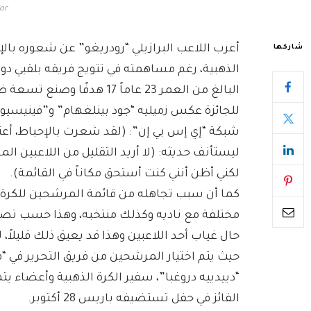
'or
أعرب اللاعب البرازيلي “رودريغو” عن شعوره بال
شاركها
الذهبية، رغم مساهمته في تتويج فريقه بلقبي دو
للجائزة عكس زميليه “جود بينلغهام” و”فينيسيوس
شبكة “إي إس بي إن”: (لقد شعرت بالإحباط، أعتق
ليستأنف حديثه: (لا أريد التقليل من اللاعبين ا
لكني أظن أنني كنت أستحق مكاناً في القائمة).
كما أن سبب تجاهله من قائمة المرشحين للكرة ا
مختلفة مع ناديه وكذلك منتخبه، وهذا حسب تصريح
حال غياب أحد اللاعبين وهذا قد يعيق ذلك قليلاً،
حيث يتم اختيار المرشحين من فريق التحرير في
“دييدييه دروغبا”، سفير الكرة الذهبية وأعضاء يت
الفائز في حفل تستضيفه باريس 28 أكتوبر.