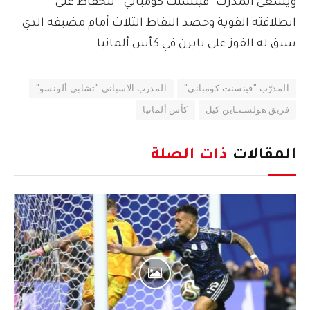
ويسعى المدرّب “فينسنت كومباني” للحفاظ على
انطلاقته القوية وحصد النقاط الثلاث أمام مضيفه الذي
سبق له الفوز على بايرن في كأس ألمانيا.
المدرّب "فينسنت كومباني"
المدرب الاسباني "تشابي ألونسو"
فريق هولشـتـاين كيل
كأس ألمانيا
المقالات
ذات الصلة