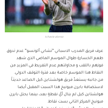
tchavie alonso
عرف فريق المدرب الاسباني “تشابي ألونسو” عدم تدوق
طعم الخسارةِ طوال الموسم الماضي الذي شهِد
فوزهم باللقب و محاولتهم عدم التفريط في المزيدِ من
النقاط هذا الموسم خاصة بعد فترة التوقف الدولي.
من جانبه يستعدّ فريق هولشـتـاين كيل الصاعد حديثـاً
لاستضافة بايرن ميونيخ هذا السبت المقبل أيضا
هولشتاين كيل لم ينال أيّ نقطةٍ بعد، بينما يحتل بايرن
ميونيخ المركز الثاني بست نقاط.