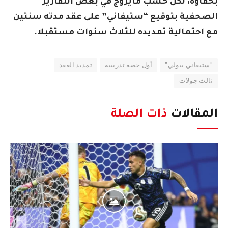
بحفاوة، لكن حسب مايروج في بعض التقارير
الصحفية بتوقيع “ستيفاني” على عقد مدته سنتين
مع احتمالية تمديده للثلاث سنوات مستقبلا.
"ستيفاني بيولي"
أول حصة تدريبية
تمديد العقد
ثالث جولات
المقالات
ذات الصلة