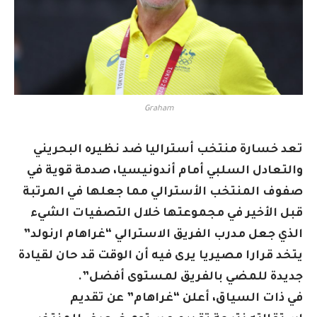
Graham
تعد خسارة منتخب أستراليا ضد نظيره البحريني
والتعادل السلبي أمام أندونيسيا، صدمة قوية في
صفوف المنتخب الأسترالي مما جعلها في المرتبة
قبل الأخير في مجموعتها خلال التصفيات الشيء
الذي جعل مدرب الفريق الاسترالي “غراهام ارنولد”
يتخد قرارا مصيريا يرى فيه أن الوقت قد حان لقيادة
جديدة للمضي بالفريق لمستوى أفضل”.
في ذات السياق، أعلن “غراهام” عن تقديم