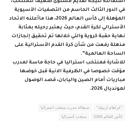
استقالته نتيجة تقديم مستوى ضعيف للمنتخب،
في الدور الثالث الحاسم من التصفيات الآسيوية
المؤهلة إلى ​كأس العالم 2026​، هذا ماأعلنه الاتحاد
الأسترالي لكرة القدم، حيث يعتبر رحيله بمثابة
نهاية حقبة كروية والتي خلالها تم تحقيق إنجازات
مذهلة رفعت من شأن كرة القدم الأسترالية على
الساحة العالمية”.
للاشارة فمنتخب استراليا في حاجة ماسة لمدرب
مؤقت خصوصا في الظرفية الانية قبل خوضها
مباريات أمام الصين واليابان، قصد الوصول
لمونديال 2026.
"غراهام ارنولد"
ستقالة مدرب منتخب استراليا
كأس العالم 2026
منتخب أستراليا