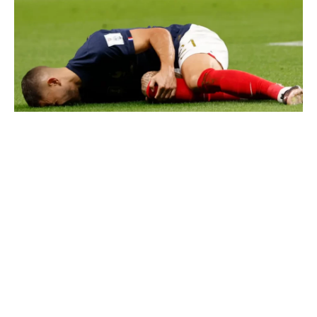
hernandez
يتواجد “رودريجو هيرنانديز” بمدريد قصد الخضوع
لفحوصات طبية، حيث يبرمج لزيارة العديد من
المتخصصين لاتخاذ القرار المناسب بشأن
العملية الجراحية، حسب إصابته بقطع في الرباط
الصليبي.