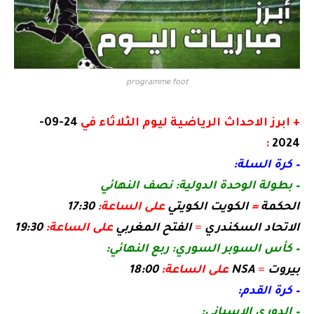
programme foot
+ ابرز الاحداث الرياضية ليوم الثلاثاء في
24-09-
:
2024
– كرة السلة:
– ​بطولة الوحدة الدولية​: نصف النهائي
الحكمة
=
الكويت الكويتي
على الساعة:
17:30
الاتحاد السكندري
=
الفتح المغربي
على الساعة:
19:30
– كأس السوبر السوري: ربع النهائي:
بيروت
=
NSA
على الساعة:
18:00
– كرة القدم:
– ​الدوري الاسباني​: