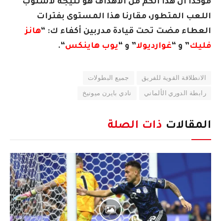
مؤكدا أن هذا الكم من الأهداف هو نتيجة لأسلوب
اللعب المتطور، مقارنا هذا المستوى بفترات
العطاء مضت تحت قيادة مدربين أكفاء ك: “
هانز
فليك
” و “
غوارديولا
” و “
يوب هاينكس
“.
الانطلاقة القوية للفريق
جميع البطولات
رابطة الدوري الألماني
نادي بايرن ميونيخ
المقالات
ذات الصلة