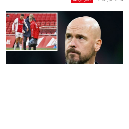
24 سبتمبر، 2024
ten hag
خلال المؤتمر الصحفي الذي عقده مدرب مانشستر
يونايتد “
ايريك تين هاغ
” قصد الإجابة على أسئلة
الصحفيين اليوم الثلاثاء 24 شتنبر، والذي تم