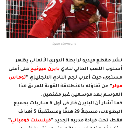
ligue allemagne
نشر مقطع فيديو لرابطة الدوري الألماني يظهر
أسلوب اللعب الحالي لنادي
بايرن ميونيخ
على أعلى
مستوى، حيث أعرب ​نجم النادي الانجليزي “
توماس
مولر
” عن تفاؤله بالانطلاقة القوية للفريق هذا
الموسم بعد موسمين غير مقنعين.
كما أشار أن البايرن فاز في أول 6 مباريات بجميع
البطولات، مسجلاً 29 هدفًا ومستقبلًا 5 أهداف
فقط، تحت قيادة مدربه الجديد “
فينسنت كومباني
”