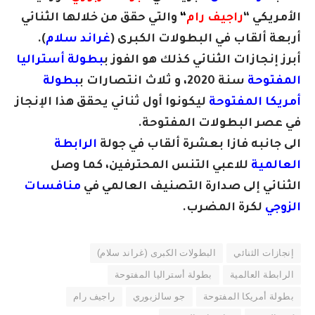
الأمريكي “
راجيف رام
“
والتي حقق من خلالها الثنائي
أربعة ألقاب في البطولات الكبرى (
غراند سلام
).
أبرز إنجازات الثنائي كذلك هو الفوز ب
بطولة أستراليا
المفتوحة
سنة 2020، و ثلاث انتصارات ب
بطولة
أمريكا المفتوحة
ليكونوا أول ثنائي يحقق هذا الإنجاز
في عصر البطولات المفتوحة.
الى جانبه فازا بعشرة ألقاب في جولة
الرابطة
العالمية
للاعبي التنس المحترفين، كما وصل
الثنائي إلى صدارة التصنيف العالمي في
منافسات
الزوجي
لكرة المضرب.
إنجازات الثنائي
البطولات الكبرى (غراند سلام)
الرابطة العالمية
بطولة أستراليا المفتوحة
بطولة أمريكا المفتوحة
جو سالزبوري
راجيف رام