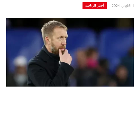
أخبار الرياضة
1 أكتوبر، 2024
Graham puter
أكد
المدرب الانكليزي
السابق لنادي تشيلسي
“
غراهام بوتر
” على أن لاشيء مستحيل لكن المهام