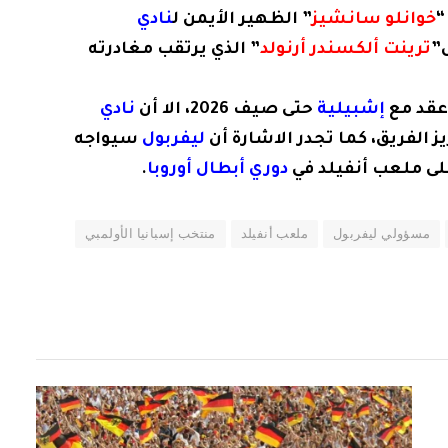
خوانلو سانشيز
” الظهير الأيمن ل
نادي
ل”
ترينت ألكسندر أرنولد
” الذي يرتقب مغادرته
 عقد مع
إشبيلية
حتى صيف 2026، الا أن
نادي
الفريق، كما تجدر الاشارة أن
ليفربول
سيواجه
على ملعب أنفيلد في
دوري أبطال أوروبا
.
مسؤولي ليفربول
ملعب أنفيلد
منتخب إسبانيا الأولمبي