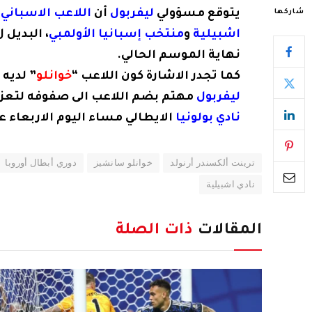
يتوقع مسؤولي
ليفربول
أن
اللاعب الاسباني
“
شاركها
اشبيلية
و
منتخب إسبانيا الأولمبي
، البديل 
نهاية الموسم الحالي.
كما تجدر الاشارة كون اللاعب “
خوانلو
” لديه
ليفربول
مهتم بضم اللاعب الى صفوفه لتعزيز 
نادي بولونيا
الايطالي مساء اليوم الاربعاء 
ترينت ألكسندر أرنولد
خوانلو سانشيز
دوري أبطال أوروبا
نادي اشبيلية
المقالات
ذات الصلة