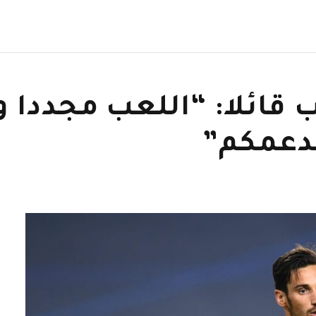
قائلا: “اللعب مجددا و
لدعمكم”