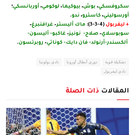
سكروفسكي
،
بوش
،
بيوكيما
،
لوكومي
،
أوربانسكي
؛
أورسوليني
،
كاسترو
،
ندو
.
+ ليفربول
(4-3-3):
ماك أليستر
–
غرافنبرغ
–
سوبوسلاي
–
صلاح-
نونيز
–
غاكبو-
أليسون-
ألكسندر-أرنولد-
فان دايك-
كوناتي
–
روبرتسون
.
تشكيلة قوية
دوري أبطال أوروبا
نادي بولونيا
نادي ​ليفربول
المقالات
ذات الصلة