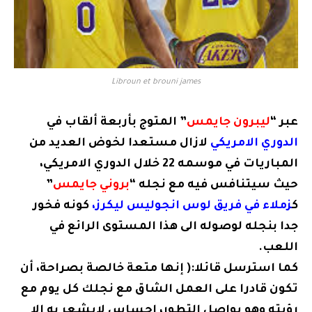
Libroun et brouni james
عبر “
ليبرون جايمس
” المتوج بأربعة ألقاب في
الدوري الامريكي
لازال مستعدا لخوض العديد من
المباريات في موسمه 22 خلال الدوري الامريكي،
حيث سيتنافس فيه مع نجله “
بروني جايمس
”
ك
زملاء في فريق ​لوس انجوليس ليكرز،
كونه فخور
جدا بنجله لوصوله الى هذا المستوى الرائع في
اللعب.
كما استرسل قائلا:( إنها متعة خالصة بصراحة، أن
تكون قادرا على العمل الشاق مع نجلك كل يوم مع
رؤيته وهو يواصل التطور، احساس لايشعر به الا