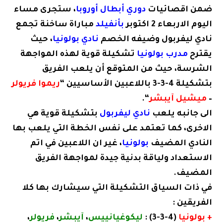
ضمن اقصائيات
دوري أبطال أوروبا
، ستجرى مساء
اليوم الاربعاء 2 اكتوبر
بأنفيلد
مباراة ساخنة تجمع
نادي ليفربول وضيفه الخصم
نادي بولونيا
، حيث
يقترح
مدرب بولونيا
تشكيلة قوية لهذه المواجهة
الشرسة، حيث من المتوقع أن يلعب الفريق
بتشكيلة 4-3-3 باللاعبين الأساسيين “
ريموا فريولر
–
ميشيل آيبشر
“.
الى جانبه يلعب
نادي ليفربول
بتشكيلة قوية هي
الاخرى، كما تعتمد على نفس الخطة التي يلعب بها
النادي المضيف
بولونيا
، غير ان اللاعبين في اتم
الاستعداد ولياقة بدنية جيدة لمواجهة الفريق
المضيف.
في ذات السياق التشكيلة التي سيشارك بها كلا
الفريقين :
+ بولونيا
(4-3-3) :
ليكوغيانييس
،
آيبشر
،
فريولر
،