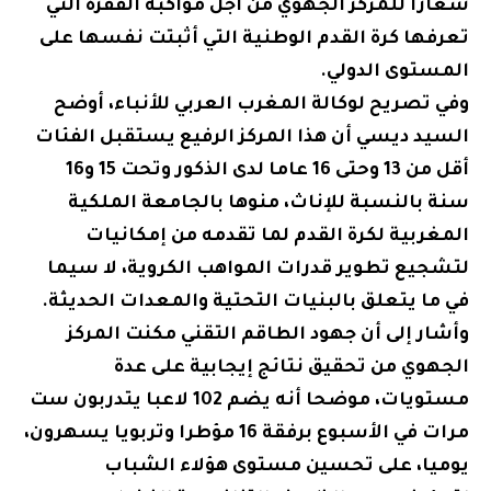
شعارا للمركز الجهوي من أجل مواكبة القفزة التي
تعرفها كرة القدم الوطنية التي أثبتت نفسها على
المستوى الدولي.
وفي تصريح لوكالة المغرب العربي للأنباء، أوضح
السيد ديسي أن هذا المركز الرفيع يستقبل الفئات
أقل من 13 وحتى 16 عاما لدى الذكور وتحت 15 و16
سنة بالنسبة للإناث، منوها بالجامعة الملكية
المغربية لكرة القدم لما تقدمه من إمكانيات
لتشجيع تطوير قدرات المواهب الكروية، لا سيما
في ما يتعلق بالبنيات التحتية والمعدات الحديثة.
وأشار إلى أن جهود الطاقم التقني مكنت المركز
الجهوي من تحقيق نتائج إيجابية على عدة
مستويات، موضحا أنه يضم 102 لاعبا يتدربون ست
مرات في الأسبوع برفقة 16 مؤطرا وتربويا يسهرون،
يوميا، على تحسين مستوى هؤلاء الشباب