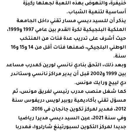
خنيفرة، والنهوض بهذه اللعبة لجعلها ركيزة
أساسية لتنمية الشباب.
يذكر أن للسيد ديسي مسار تقني داخل الجامعة
الملكية البلجيكية لكرة القدم بين عامي 1997 و1999،
حيث أشرف على تدريب عدة فئات من المنتخب
الوطني البلجيكي، ضمنها فئات أقل من 14 و15 و16
سنة.
وبعد ذلك، التحق بنادي نانسي لورين كمدرب مساعد
بين 1999 و2002 قبل أن يدير مراكز نانسي وستاندر
دي لييج ورايك مونس.
كما شغل منصب مدرب رئيسي لفريق مونس، ثم
مسؤل تقني بأكاديمية روبير لويس دريفوس سنة
2012، فمدير لمركز تكوين جانجان في 2016.
وفي سنة 2021، عين السيد ديسي مديرا رياضيا
جديدا لمركز التكوين لسبورتينغ شارلروا، فمدربا