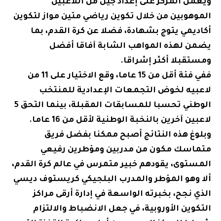
ويعمل المركز على إعداد جيل من اللاعبين
الموهوبين من خلال تكوين رياضي متين مواز لتكوين
أكاديمي يتوج بشهادة، فضلا عن كرة القدم، بما
يضمن لهذه المواهب الشابة آفاقا أفضل
ومستقبلا أكثر إشراقا.
ففي فئة أقل من 15 عاما، وقع الاختيار على 11 من
لاعبيه لخوض التجمعات الإعدادية للمنتخب
الوطني تحسبا للمسابقات المقبلة، بينما التحق 5
لاعبين آخرين بالنخبة الوطنية لأقل من 16 عاما.
وبلوغ هذه النتائج أصبح ممكنا بفضل فريق
متماسك مكون من مدربين ومؤطرين رفيعي
المستوى، يقودهم خبير متمرس في عالم كرة القدم،
ألا وهو المؤطر والمدرب البلجيكي كريستوف ديسي
الذي نجح، بخبرته الواسعة في إدارة أرقى مراكز
التكوين الأوروبية، في جعل الانضباط والالتزام