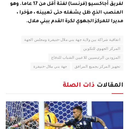
لفريق أجاكسيو (فرنسا) لفئة أقل من 17 عاما. وهو
المنصب الذي ظل يشغله حتى تعيينه ، مؤخرا ،
مديرا للمركز الجهوي لكرة القدم ببني ملال.
اتفاقية شراكة بين ولاية جهة بني ملال-خنيفرة ومجلس الجهة
المركز الجهوي للتكوين
المزودين الرئيسيين للاعبين الشباب للدفاع
تجهيز المركز بجميع المرافق
جهة بني ملال-خنيفرة
المقالات
ذات الصلة