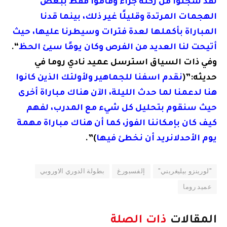
لقد سجلوا من ركلة جزاء وقاموا فقط ببعض
الهجمات المرتدة وقليلًا غير ذلك، بينما قدنا
المباراة بأكملها لعدة فترات وسيطرنا عليها، حيث
أتيحت لنا العديد من الفرص وكان يومًا سيئ الحظ
“.
وفي ذات السياق استرسل عميد نادي روما في
حديثه:”(
نقدم اسفنا للجماهير ولأولئك الذين كانوا
هنا لدعمنا لما حدث الليلة، الآن هناك مباراة أخرى
حيث سنقوم بتحليل كل شيء مع المدرب، لفهم
كيف كان بإمكاننا الفوز، كما أن هناك مباراة مهمة
يوم الأحدلانريد أن نخطئ فيها
)”.
"​لورينزو بيليغريني​"
​إلفسبورغ​
بطولة الدوري الاوروبي
عميد ​روما​
المقالات
ذات الصلة