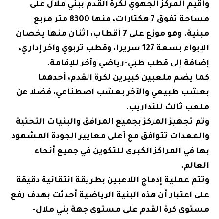
وأقيم المركز الجهوي لكرة القدم ببني ملال على
مساحة تفوق 7 هكتارات، منها 8300 متر مربع
مبنية. وهو موزع على 7 أقطاب، اثنان منها يخصان
الإيواء بسعة 127 سريرا، وقطب تربوي وآخر إداري،
إضافة إلى قطب طبي-رياضي وآخر للإقامة.
كما يضم ملعبين كبيرين لكرة القدم، أحدهما
بعشب طبيعي والآخر بعشب اصطناعي، فضلا عن
ملعب ثالث للتداريب.
وتم تجهيز المركز بجميع المرافق والبنيات التحتية
والمعدات تتوافق مع أعلى معايير الجودة المشهود
بها في المراكز الكبرى للتكوين في جميع أنحاء
العالم.
وتتم عملية إدماج اللاعبين بطريقة انتقائية دقيقة
على اعتبار أن هذه البنية الرياضية أحدثت بهدف رفع
مستوى كرة القدم على مستوى جهة بني ملال-