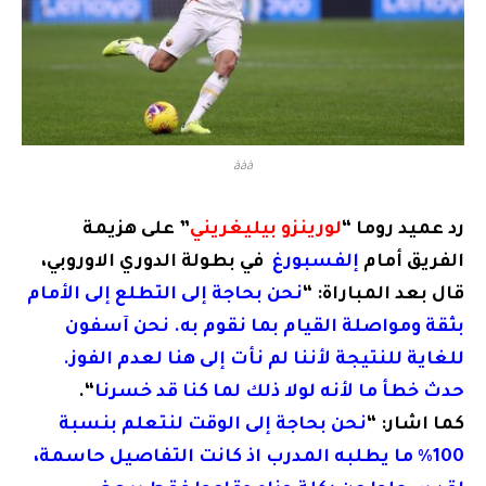
ààà
رد عميد ​روما​ “
​لورينزو بيليغريني
​” على هزيمة
الفريق أمام
​إلفسبورغ​
في بطولة الدوري الاوروبي،
قال بعد المباراة: “
نحن بحاجة إلى التطلع إلى الأمام
بثقة ومواصلة القيام بما نقوم به. نحن آسفون
للغاية للنتيجة لأننا لم نأت إلى هنا لعدم الفوز.
حدث خطأ ما لأنه لولا ذلك لما كنا قد خسرنا
“.
كما اشار: “
نحن بحاجة إلى الوقت لنتعلم بنسبة
100٪ ما يطلبه المدرب اذ كانت التفاصيل حاسمة،