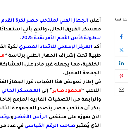
أعلن
الجهاز الفني لمنتخب مصر لكرة القدم
ع
شاركها
معسكر الفريق الحالي، والذي يأتي استعدادًا
لبطولة كأس الأمم الأفريقية 2025
.
أكد
المركز الإعلامي للاتحاد المصري
لكرة القد
طبية تحت إشراف الجهاز الطبي برئاسة “
مح
الخلفية، مما يجعله غير قادر على المشاركة في
الجمعة المقبل.
في إطار تعويض هذا الغياب، قرر الجهاز الف
اللاعب “
محمود صابر
” إلى
المعسكر الحالي
ا
والرابعة من التصفيات القارية المزمع إقام
الآن بفوزه على منتخبي
الرأس الأخضر
و
بوتس
الذي يُعتبر
صاحب الرقم القياسي
في عدد مرا