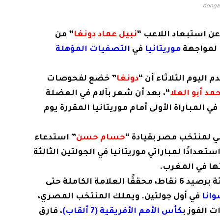
donga
ن استبعاد اللاعب “
نبيل عماد دونغا
” من
 لمواجهة
موريتانيا
في
التصفيات المؤهلة
م اليوم الثلاثاء أن “
دونغا
” خضع لفحوصات
مد أبو العلا
“، بعد أن شعر بآلام في العضلة
 المباراة الأولى أمام موريتانيا المقررة يوم
ني لمنتخب مصر بقيادة “
حسام حسن
” استدعاء
ستعدادًا لمباراتي موريتانيا في الجولتين الثالثة
تها في المغرب.
يذكر أن منتخب مصر يتصدر المجموعة الثالثة برصيد 6 نقاط، محققًا العلامة الكاملة حتى
وانا
في أول جولتين. ويملك المنتخب المصري،
ت الفوز ب
كأس الأمم الأفريقية (7 ألقاب)
، فارق