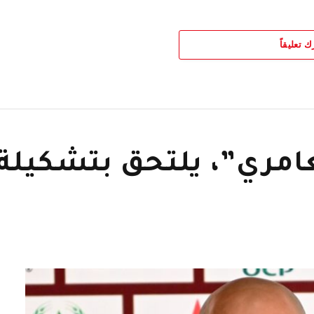
ك تعليقاً
امري”، يلتحق بتشكيلة