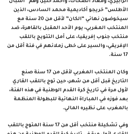
الزابيري، ومعاذ الضحاك، وأحمد ختير، وهم “أشبال
الأطلس” خريجو أكاديمية محمد السادس، الذين
سيخوضون نهائي “الكان” لأقل من 20 سنة مع
المنتخب المغربي، يوم الأحد المقبل بالقاهرة، ضد
منتخب جنوب إفريقيا، على أمل التتويج باللقب
الإفريقي، والسير على خطى زملائهم في فئة أقل من
17 سنة.
وكان المنتخب المغربي لأقل من 17 سنة صنع
التاريخ قبل أقل من شهر، حين توج باللقب القاري
لأول مرة في تاريخ كرة القدم الوطنية في هذه الفئة،
بعد فوزه في المباراة النهائية للبطولة المنظمة
بالمغرب على نظيره المالي.
وفي تشكيلة منتخب أقل من 17 سنة المتوج باللقب