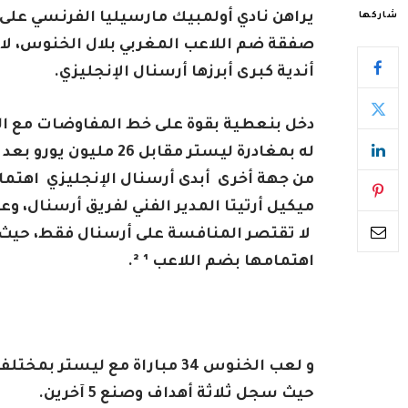
يراهن نادي أولمبيك مارسيليا الفرنسي على 
شاركها
صفقة ضم اللاعب المغربي بلال الخنوس، لا
أندية كبرى أبرزها أرسنال الإنجليزي.
دخل بنعطية بقوة على خط المفاوضات مع ا
له بمغادرة ليستر مقابل 26 مليون يورو بعد هبوط الفريق إلى الدرجة الأولى.
من جهة أخرى أبدى أرسنال الإنجليزي اهتما
ميكيل أرتيتا المدير الفني لفريق أرسنال، وعرض تقديم 35 مليون يو
لا تقتصر المنافسة على أرسنال فقط، حيث أبد
اهتمامها بضم اللاعب ¹ ².
حيث سجل ثلاثة أهداف وصنع 5 آخرين.