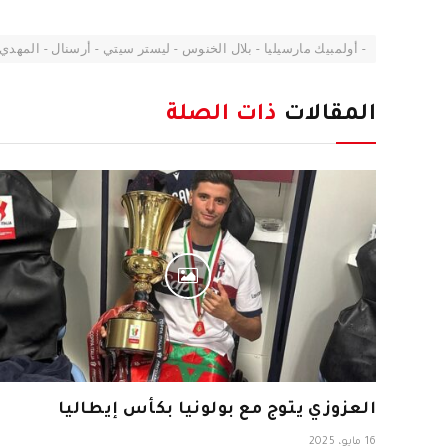
- أولمبيك مارسيليا - بلال الخنوس - ليستر سيتي - أرسنال - المهدي 
المقالات
ذات الصلة
العزوزي يتوج مع بولونيا بكأس إيطاليا
16 مايو، 2025