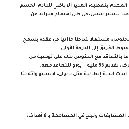
المهدي بنعطية، المدير الرياضي للنادي، لحسم
عب ليستر سيتي، في ظل اهتمام متزايد من
لخنوس، مستغلا شرطا جزائيا في عقده يسمح
ما بالتعاقد مع الخنوس بناء على توصية من
رو للتعاقد معه.
ت أندية إيطالية مثل نابولي، لاتسيو وأتلانتا
و لعب الخنوس 34 مباراة مع ليستر بمختلف المسابقات ونجح في المساهمة بـ 8 أهداف،