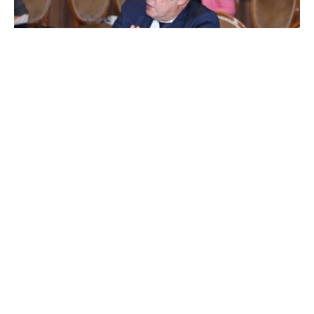
انسحاب عبد السلام بلقشور من سباق الترشح لرئاسة الرجاء الرياضي
أعلن عبد السلام بلقشور عن انسحابه من سباق
الترشح لرئاسة نادي الرجاء الرياضي، موضحًا
الأسباب التي دفعته لاتخاذ هذا القرار لأنصار الفريق
في بيان توضيحي.
وأشار بلقشور أنه بناءا على المتغيرات التي طرأت
على القلعة الخظراء أهمها ملف الإنتدابات والتي
يشرف عليه الرئيس الحالي دون وجود إدارة تقنية
ومدير رياضي، مما دفع بالرئيس الحالي بمنصبه