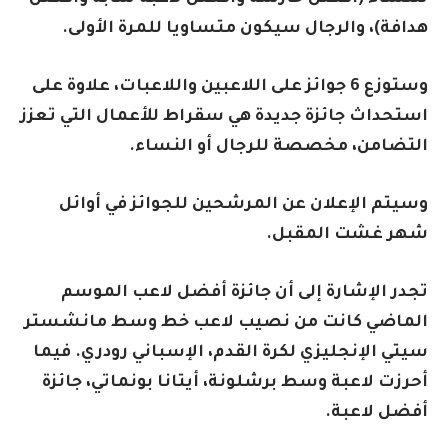
هدافة)، والرجال سيكون متساويا للمرة الأولى.
وستوزع 6 جوائز على اللاعبين واللاعبات، علاوة على
استحداث جائزة جديدة هي سقراط للأعمال التي تعزز
التضامن، مخصصة للرجال أو النساء.
وسيتم الإعلان عن المرشحين للجوائز في أوائل
شهر غشت المقبل.
تجدر الإشارة إلى أن جائزة أفضل لاعب الموسم
الماضي كانت من نصيب لاعب خط وسط مانشستر
سيتي الإنجليزي لكرة القدم، الإسباني رودري. فيما
أحرزت لاعبة وسط برشلونة، أيتانا بونماتي، جائزة
أفضل لاعبة.