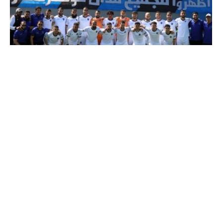
القجع يهنئ اتحاد يعقوب المنصور على الصعود إلى القسم الوطني الأول
قدّم فوزي لقجع، رئيس الجامعة الملكية المغربية
لكرة القدم، تهانيه لنادي الاتحاد الرياضي يعقوب
المنصور بمناسبة صعوده إلى القسم الوطني الأول
من البطولة الاحترافية. بعد احتلال النادي المركز
الثاني في ترتيب البطولة الاحترافية “الدرجة الثانية”
برصيد 51 نقطة.