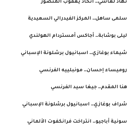
نهاد لغاشي… اتحاد يعقوب المنصور
سلمى ساهل… المركز الفيدرالي السعيدية
ليلى بوشابة… أجاكس أمستردام الهولندي
شيماء بوغازي… اسبانيول برشلونة الإسباني
روميساء إحسان… مونبلييه الفرنسي
هنا المقدم… جيغا سيد الفرنسي
شراف بوغازي… اسبانيول برشلونة الإسباني
سونية أباجيو… انتراخت فرانكفوت الألماني