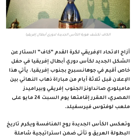
الكاف تكشف هوية الكأس الجديدة لدوري أبطال إفريقيا
أزاح الاتحاد الإفريقي لكرة القدم “كاف” الستار عن
الشكل الجديد لكأس دوري أبطال إفريقيا في حفل
خاص أقيم في جوهانسبرج بجنوب إفريقيا. يأتي هذا
الإعلان قبل ثلاثة أيام من مباراة ذهاب النهائي بين
ماميلودي صانداونز الجنوب إفريقي وبيراميدز
المصري، المقرر إقامتها يوم السبت 24 مايو على
ملعب لوفتوس فيرسفيلد.
وتعكس الكأس الجديدة روح المنافسة ويكرم تاريخ
البطولة العريق و تأتي ضمن استراتيجية شاملة