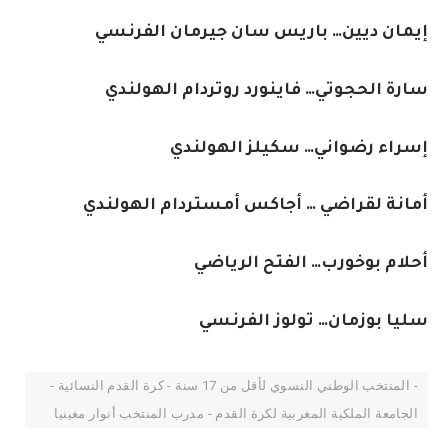
إيمان ديين… باريس سان جيرمان الفرنسي
سارة الحجوتي… فاينورد روتردام الهولندي
إسراء رضواني… سكيلز الهولندي
أمانة لقراضي … أجاكس أمستردام الهولندي
أحلام بوخورب… الفتح الرياضي
سليا بوزمان… تولوز الفرنسي
- المنتخب الوطني النسوي لأقل من 17 سنة - كرة القدم النسائية -
الجامعة الملكية المغربية لكرة القدم - مدرب المنتخب أنوار مغينيا