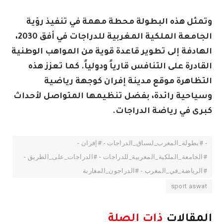
وتمثل هذه البطولة محطة مهمة في تنفيذ رؤية
الجامعة الملكية المغربية للدراجات في أفق 2030،
الهادفة إلى تطوير قاعدة قوية من المواهب الوطنية
القادرة على التنافس قارياً ودولياً. كما تعزز هذه
التظاهرة موقع مدينة إفران كوجهة رياضية
وسياحية رائدة، بفضل تنظيمها المتواصل لأحداث
كبرى في رياضة الدراجات.
- #بطولة_المغرب_لسباق_الدراجات - #إفران -
#الجامعة_الملكية_المغربية_للدراجات - #الدراجات_على_الطريق -
#الرياضة_في_المغرب - #الدراجون_المغاربة
sport aswat
المقالات
ذات الصلة