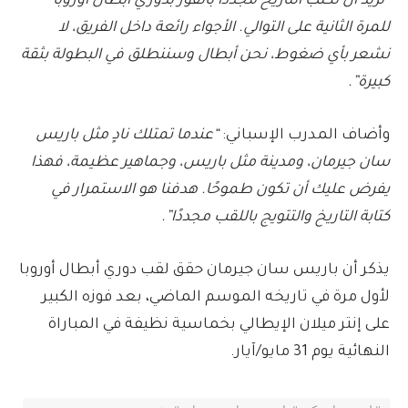
“نريد أن نكتب التاريخ مجددًا بالفوز بدوري أبطال أوروبا
للمرة الثانية على التوالي. الأجواء رائعة داخل الفريق، لا
نشعر بأي ضغوط، نحن أبطال وسننطلق في البطولة بثقة
كبيرة”.
وأضاف المدرب الإسباني:
“عندما تمتلك نادٍ مثل باريس
سان جيرمان، ومدينة مثل باريس، وجماهير عظيمة، فهذا
يفرض عليك أن تكون طموحًا. هدفنا هو الاستمرار في
كتابة التاريخ والتتويج باللقب مجددًا”.
يذكر أن باريس سان جيرمان حقق لقب دوري أبطال أوروبا
لأول مرة في تاريخه الموسم الماضي، بعد فوزه الكبير
على إنتر ميلان الإيطالي بخماسية نظيفة في المباراة
النهائية يوم 31 مايو/آيار.