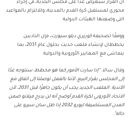
أن القرار سيُعرض غدًا على مجلس البلدية، في إجراء
محوري لمستقبل كرة القدم بالمدينة، وللالتزام بالمواعيد
التي وضعتها الهيئات الدولية.
ووفقًا لصحيفة
كوريري ديلو سبورت
، فإن الناديين
يخططان لإنشاء ملعب حديث بحلول عام 2031، بما
يتماشى مع المعايير الأوروبية والدولية.
وقال سالا:
“إذا سارت الأمور كما هو مخطط، سنتوجه غدًا
إلى المجلس بقرار البيع، لأننا بالفعل توصلنا إلى اتفاق مع
الأندية. الملعب الجديد يجب أن يكون جاهزًا قبل 2031، لأن
الاتحاد الأوروبي لكرة القدم أوضح أنه لن يدرج ميلانو ضمن
المدن المستضيفة ليورو 2032 إذا ظل سان سيرو على
حاله”.