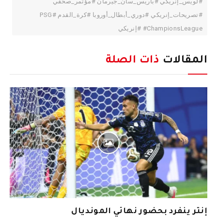
#لويس_إنريكي #باريس_سان_جيرمان #مؤتمر_صحفي
#تصريحات_إنريكي #دوري_أبطال_أوروبا #كرة_القدم #PSG
#ChampionsLeague #إنريكي
المقالات
ذات الصلة
إنتر ينفرد بحضور نهائي المونديال