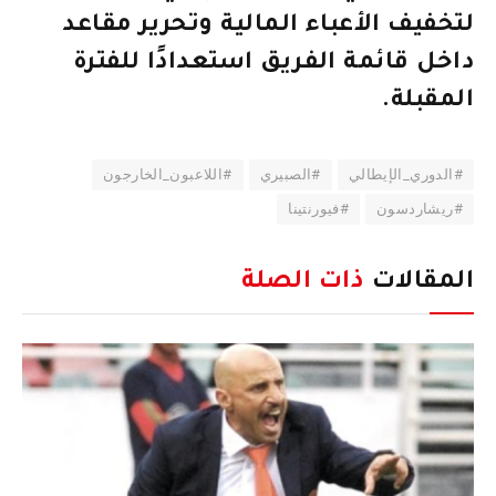
لتخفيف الأعباء المالية وتحرير مقاعد
داخل قائمة الفريق استعدادًا للفترة
المقبلة.
#الدوري_الإيطالي
#الصبيري
#اللاعبون_الخارجون
#ريشاردسون
#فيورنتينا
المقالات
ذات الصلة