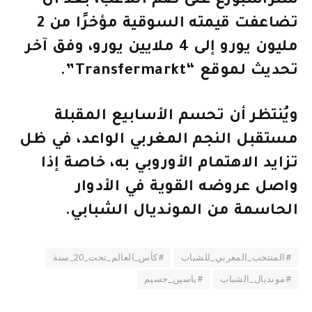
ستراسبورغ على ضم اللاعب، بعد أن
تضاعفت قيمته السوقية مؤخرًا من 2
مليون يورو إلى 4 ملايين يورو، وفق آخر
تحديث لموقع “Transfermarkt”.
ويُنتظر أن تحسم الأسابيع المقبلة
مستقبل النجم المغربي الواعد، في ظل
تزايد الاهتمام الأوروبي به، خاصة إذا
واصل عروضه القوية في الأدوار
الحاسمة من المونديال الشبابي.
#المنتخب_المغربي_للشباب
#كأس_العالم_تحت_20_سنة
#مونديال_الشباب
#ياسين_جسيم