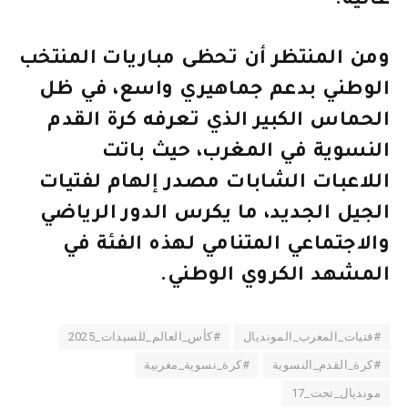
عالية.
ومن المنتظر أن تحظى مباريات المنتخب
الوطني بدعم جماهيري واسع، في ظل
الحماس الكبير الذي تعرفه كرة القدم
النسوية في المغرب، حيث باتت
اللاعبات الشابات مصدر إلهام لفتيات
الجيل الجديد، ما يكرس الدور الرياضي
والاجتماعي المتنامي لهذه الفئة في
المشهد الكروي الوطني.
#فتيات_المغرب_المونديال
#كأس_العالم_للسيدات_2025
#كرة_القدم_النسوية
#كرة_نسوية_مغربية
مونديال_تحت_17