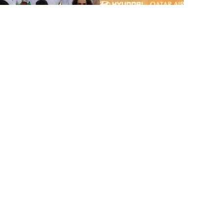
منتخب الناشئين ينهار أمام البرتغال وينهزم ب
شارك