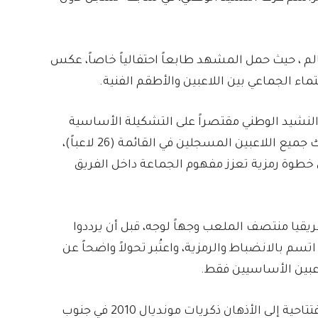
 ، حيث حمل المشهد طابعاً احتفالياً خاصاً، عكس
ماء الجماعي بين اللاعبين والأطقم الفنية.
لنشيد الوطني مقتصراً على التشكيلة الأساسية
كما كان معمولاً به في النسخ السابقة، بل شارك جميع اللاعبين المسجلين في القائمة (26 لاعباً)،
ي خطوة رمزية تعزز مفهوم الجماعة داخل الفريق
يا منتصف الملعب وجهاً لوجه، قبل أن يرددوا
م بالانضباط والرمزية، واعتُبر تحولاً واضحاً عن
اعبين الأساسيين فقط.
وعلى الصعيد التاريخي، أعادت هذه المواجهة الافتتاحية إلى الأذهان ذكريات مونديال 2010 في جنوب