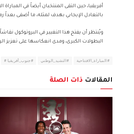
أفريقيا، حين التقى المنتخبان أيضاً في المباراة 
بالتعادل الإيجابي بهدف لمثله، ما أضفى بعداً رمز
ويُنتظر أن يفتح هذا التغيير في البروتوكول ن
البطولات الكبرى، ومدى انعكاسها على تعزيز الرو
#المباراة_الافتتاحية
#النشيد_الوطني
#جنوب_أفريقيا #
المقالات
ذات الصلة