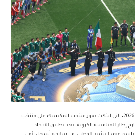
شهدت المباراة الافتتاحية لبطولة كأس العالم 2026، التي انتهت بفوز منتخب المكسيك على منتخب
رج إطار المنافسة الكروية، بعد تطبيق الاتحاد
ال مراسم عزف النشيد الوطني، في سابقة تُسجل لأول