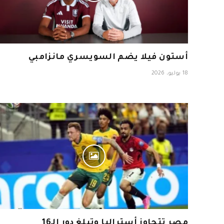
أستون فيلا يضم السويسري مانزامبي
18 يوليو، 2026
مصر تتجاوز أستراليا وتبلغ دور الـ16