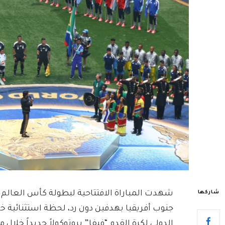
شاركها
جنوب أفريقيا بهدفين دون رد، لحظة استثنائية خا
الدولي لكرة القدم “فيفا” بروتوكولاً جديداً خل