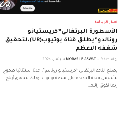
أخبار الرياضة
الأسطورة البرتغالي”كريستيانو
رونالدو”يطلق قناة يوتيوب(UR)،لتحقيق
شغفه الاعظم
بواسطة
9 سبتمبر، 2024
MORASILE ASWAT
يصنع النجم البرتغالي “كريستيانو رونالدو”، حدثا استثنائيا طموح
بتأسيس قناته الجديدة على منصة يوتيوب، وذلك لتحقيق أرباح
ربما تفوق راتبه…