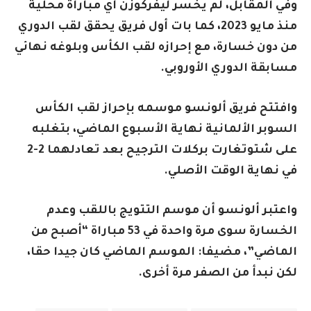
وفي المقابل، لم يخسر ليفركوزن أي مباراة محلية
منذ مايو 2023، كما بات أول فريق يحقق لقب الدوري
من دون خسارة، مع إحرازه لقب الكأس وبلوغه نهائي
مسابقة الدوري الأوروبي.
وافتتح فريق ألونسو موسمه بإحراز لقب الكأس
السوبر الألمانية نهاية الأسبوع الماضي، بتغلبه
على شتوتغارت بركلات الترجيح بعد تعادلهما 2-2
في نهاية الوقت الأصلي.
واعتبر ألونسو أن موسم التتويج باللقب وعدم
الخسارة سوى مرة واحدة في 53 مباراة “أصبح من
الماضي”، مضيفا: الموسم الماضي كان جيدا حقا،
لكن نبدأ من الصفر مرة أخرى.