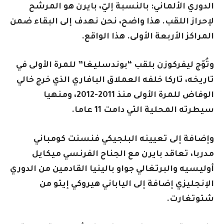
الدوري الألماني: بالنسبة إليّ، بايرن هو المرشح
لإحراز اللقب. هذا واضح، نحن نهدف إلى البقاء ضمن
المراكز الأربعة الأولى. هذا الواقع.
وتُوّج ليفركوزن بلقب “بوندسليغا” للمرة الأولى في
تاريخه، تاركا خلفه العملاق البافاري الذي خرج خالي
الوفاض للمرة الأولى منذ 2011-2012، ومنهيا
سيطرته المحلية التي دامت 11 عاما.
وإضافة إلى تعيينه البلجيكي فنسنت كومباني
مدربا، تعاقد بايرن مع الجناح الفرنسي ميكايل
أوليسيه والبرتغالي جواو بالينيا القادمين من الدوري
الإنجليزي إضافة إلى الياباني هيروكي إيتو من
شتوتغارت.