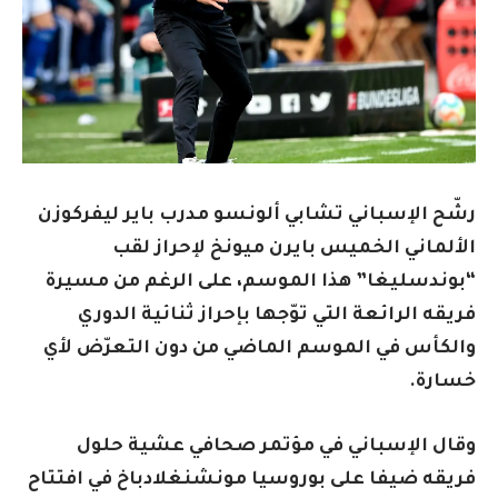
رشّح الإسباني تشابي ألونسو مدرب باير ليفركوزن
الألماني الخميس بايرن ميونخ لإحراز لقب
“بوندسليغا” هذا الموسم، على الرغم من مسيرة
فريقه الرائعة التي توّجها بإحراز ثنائية الدوري
والكأس في الموسم الماضي من دون التعرّض لأي
خسارة.
وقال الإسباني في مؤتمر صحافي عشية حلول
فريقه ضيفا على بوروسيا مونشنغلادباخ في افتتاح