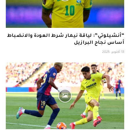
“أنشيلوتي”: لياقة نيمار شرط العودة والانضباط
أساس نجاح البرازيل
13 أكتوبر، 2025