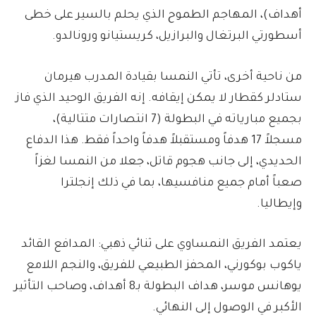
أهداف)، المهاجم الطموح الذي يحلم بالسير على خطى
أسطورتي البرتغال والبرازيل، كريستيانو ورونالدو.
من ناحية أخرى، تأتي النمسا بقيادة المدرب هيرمان
ستادلر كقطار لا يمكن إيقافه. إنه الفريق الوحيد الذي فاز
بجميع مبارياته في البطولة (7 انتصارات متتالية)،
مسجلاً 17 هدفاً ومستقبلاً هدفاً واحداً فقط. هذا الدفاع
الحديدي، إلى جانب هجوم قاتل، جعلا من النمسا لغزاً
صعباً أمام جميع منافسيها، بما في ذلك إنجلترا
وإيطاليا.
يعتمد الفريق النمساوي على ثنائي ذهبي: المدافع القائد
ياكوب بوكورني، المحفز الطبيعي للفريق، والنجم اللامع
يوهانس موسر، هداف البطولة بـ8 أهداف، وصاحب التأثير
الأكبر في الوصول إلى النهائي.