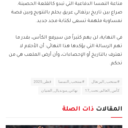
مناعة النمسا الدفاعية التي تبدو كالقلعة الحصينة.
صراع بين تاريخ برتغالي عريق يحلم بالتتويج وبين قصة
نمساوية ملهمة تسعى لكتابة مجد جديد.
في النهاية، لن يهم كثيراً من سيرفع الكأس، بقدر ما
تهم الرسالة التي يؤكدها هذا النهائي: أن الأحلام لا
تعترف بالتاريخ أو الإحصاءات، وأن أرض الملعب هي من
تحكم.
#منتخب_البرتغال
#منتخب_النمسا
قطر_2025
كأس_العالم_تحت_17
نهائي_مونديال_الفتيان
المقالات
ذات الصلة