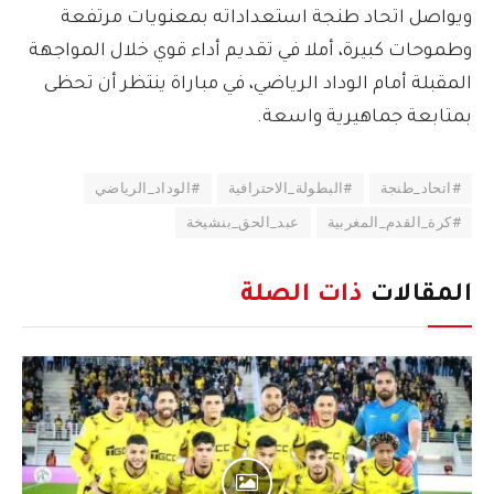
ويواصل اتحاد طنجة استعداداته بمعنويات مرتفعة
وطموحات كبيرة، أملا في تقديم أداء قوي خلال المواجهة
المقبلة أمام الوداد الرياضي، في مباراة ينتظر أن تحظى
بمتابعة جماهيرية واسعة.
#اتحاد_طنجة
#البطولة_الاحترافية
#الوداد_الرياضي
#كرة_القدم_المغربية
عبد_الحق_بنشيخة
المقالات
ذات الصلة