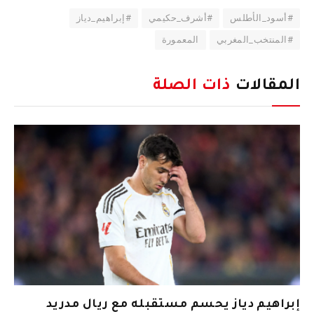
#أسود_الأطلس
#أشرف_حكيمي
#إبراهيم_دياز
#المنتخب_المغربي
المعمورة
المقالات
ذات الصلة
إبراهيم دياز يحسم مستقبله مع ريال مدريد