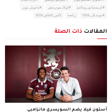
#كريستيانو_رونالدو
#لوكا_مودريتش
#مانويل_نوير
#مونديال_2026
رياضة
كأس_العالم_2026
المقالات
ذات الصلة
أستون فيلا يضم السويسري مانزامبي