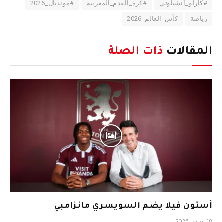
#كارلو_أنشيلوتي
#كرة_القدم_المغربية
#مونديال_2026
رياضة
كأس_العالم_2026
المقالات
ذات الصلة
أستون فيلا يضم السويسري مانزامبي